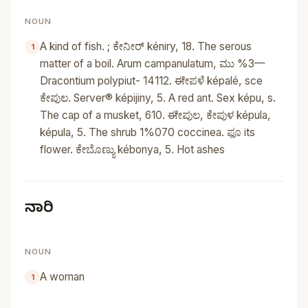
NOUN
A kind of fish. ; ಕೇನೀರ್‌ kéniry, 18. The serous
matter of a boil. Arum campanulatum, ಮು %3—
Dracontium polypiut- 14112. ಈೇಪಳೆ képalé, sce
ಕೇಪುಲ. Server® képijiny, 5. A red ant. Sex képu, s.
The cap of a musket, 610. ಈೇಪುಲ, ಕೇಪುಳ képula,
képula, 5. The shrub 1%070 coccinea. ಫೂ its
flower. ಕೇಬೊಣ್ಯು kébonya, 5. Hot ashes
ನಾರಿ
NOUN
A woman