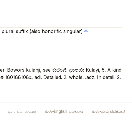
plural suffix (also honorific singular)
✏
er. Bowors kulanji, see ಕುಲೆಂಜಿ. ಘುಲಯಿ Kulayi, 5. A kind
 180188108೩, adj. Detailed. 2. whole. .adz. In detail. 2.
ಪೊಸ ಪದ ಸಂದಾಲೆ
ತುಳು-English ಪದಕೋಶ
ತುಳು-ತುಳು ಪದಕೋಶ