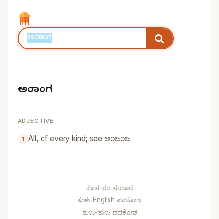
ಅಂಗಾಂಗ
ADJECTIVE
All, of every kind; see ಅಂಜಂಜ
ಪೊಸ ಪದ ಸಂದಾಲೆ
ತುಳು-English ಪದಕೋಶ
ತುಳು-ತುಳು ಪದಕೋಶ